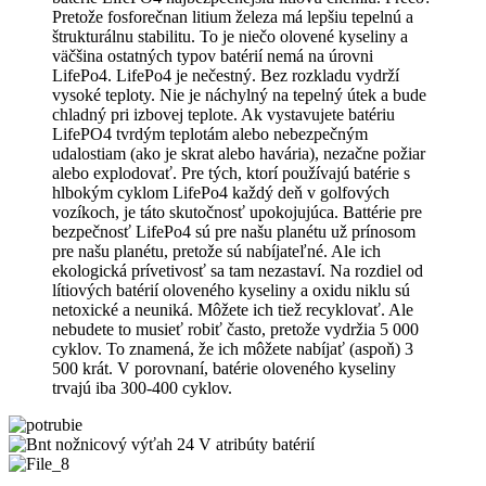
Pretože fosforečnan litium železa má lepšiu tepelnú a
štrukturálnu stabilitu. To je niečo olovené kyseliny a
väčšina ostatných typov batérií nemá na úrovni
LifePo4. LifePo4 je nečestný. Bez rozkladu vydrží
vysoké teploty. Nie je náchylný na tepelný útek a bude
chladný pri izbovej teplote. Ak vystavujete batériu
LifePO4 tvrdým teplotám alebo nebezpečným
udalostiam (ako je skrat alebo havária), nezačne požiar
alebo explodovať. Pre tých, ktorí používajú batérie s
hlbokým cyklom LifePo4 každý deň v golfových
vozíkoch, je táto skutočnosť upokojujúca. Battérie pre
bezpečnosť LifePo4 sú pre našu planétu už prínosom
pre našu planétu, pretože sú nabíjateľné. Ale ich
ekologická prívetivosť sa tam nezastaví. Na rozdiel od
lítiových batérií oloveného kyseliny a oxidu niklu sú
netoxické a neuniká. Môžete ich tiež recyklovať. Ale
nebudete to musieť robiť často, pretože vydržia 5 000
cyklov. To znamená, že ich môžete nabíjať (aspoň) 3
500 krát. V porovnaní, batérie oloveného kyseliny
trvajú iba 300-400 cyklov.