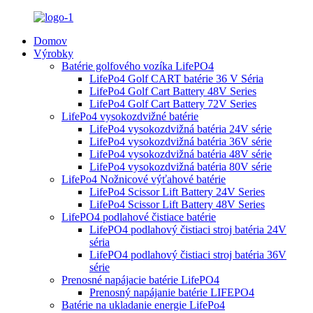
Domov
Výrobky
Batérie golfového vozíka LifePO4
LifePo4 Golf CART batérie 36 V Séria
LifePo4 Golf Cart Battery 48V Series
LifePo4 Golf Cart Battery 72V Series
LifePo4 vysokozdvižné batérie
LifePo4 vysokozdvižná batéria 24V série
LifePo4 vysokozdvižná batéria 36V série
LifePo4 vysokozdvižná batéria 48V série
LifePo4 vysokozdvižná batéria 80V série
LifePo4 Nožnicové výťahové batérie
LifePo4 Scissor Lift Battery 24V Series
LifePo4 Scissor Lift Battery 48V Series
LifePO4 podlahové čistiace batérie
LifePO4 podlahový čistiaci stroj batéria 24V
séria
LifePO4 podlahový čistiaci stroj batéria 36V
série
Prenosné napájacie batérie LifePO4
Prenosný napájanie batérie LIFEPO4
Batérie na ukladanie energie LifePo4