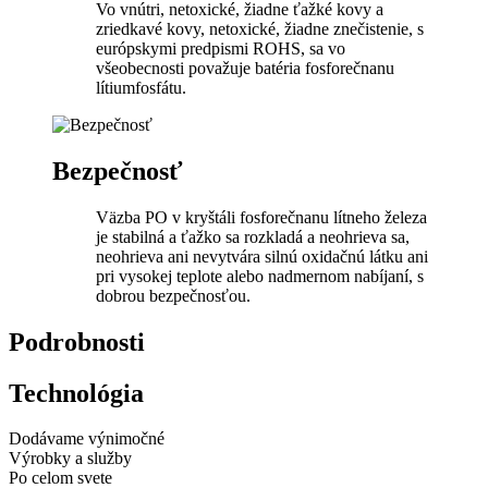
Vo vnútri, netoxické, žiadne ťažké kovy a
zriedkavé kovy, netoxické, žiadne znečistenie, s
európskymi predpismi ROHS, sa vo
všeobecnosti považuje batéria fosforečnanu
lítiumfosfátu.
Bezpečnosť
Väzba PO v kryštáli fosforečnanu lítneho železa
je stabilná a ťažko sa rozkladá a neohrieva sa,
neohrieva ani nevytvára silnú oxidačnú látku ani
pri vysokej teplote alebo nadmernom nabíjaní, s
dobrou bezpečnosťou.
Podrobnosti
Technológia
Dodávame výnimočné
Výrobky a služby
Po celom svete