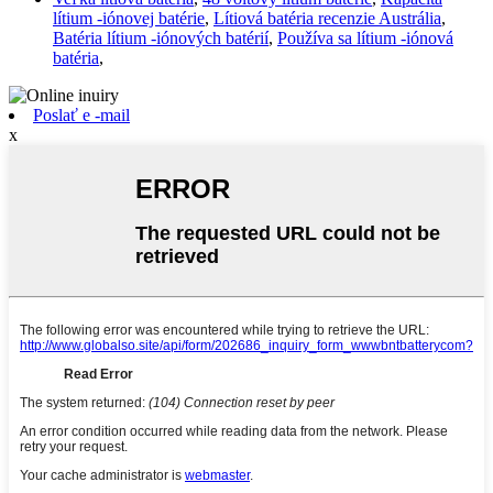
lítium -iónovej batérie
,
Lítiová batéria recenzie Austrália
,
Batéria lítium -iónových batérií
,
Používa sa lítium -iónová
batéria
,
Poslať e -mail
x