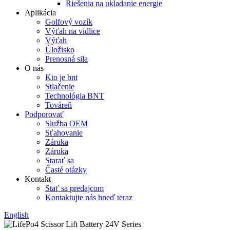
Riešenia na ukladanie energie
Aplikácia
Golfový vozík
Výťah na vidlice
Výťah
Úložisko
Prenosná sila
O nás
Kto je bnt
Stlačenie
Technológia BNT
Továreň
Podporovať
Služba OEM
Sťahovanie
Záruka
Záruka
Starať sa
Časté otázky
Kontakt
Stať sa predajcom
Kontaktujte nás hneď teraz
English