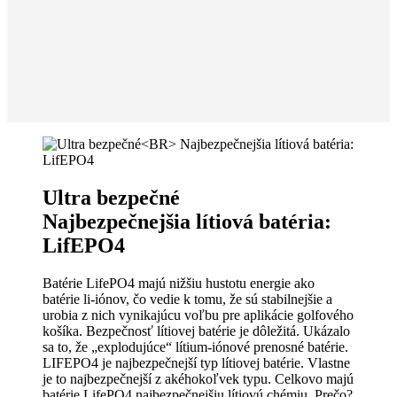
Ultra bezpečné
Najbezpečnejšia lítiová batéria:
LifEPO4
Batérie LifePO4 majú nižšiu hustotu energie ako
batérie li-iónov, čo vedie k tomu, že sú stabilnejšie a
urobia z nich vynikajúcu voľbu pre aplikácie golfového
košíka. Bezpečnosť lítiovej batérie je dôležitá. Ukázalo
sa to, že „explodujúce“ lítium-iónové prenosné batérie.
LIFEPO4 je najbezpečnejší typ lítiovej batérie. Vlastne
je to najbezpečnejší z akéhokoľvek typu. Celkovo majú
batérie LifePO4 najbezpečnejšiu lítiovú chémiu. Prečo?