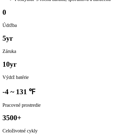
0
Údržba
5
yr
Záruka
10
yr
Výdrž batérie
-4 ~ 131 ℉
Pracovné prostredie
3500
+
Celoživotné cykly