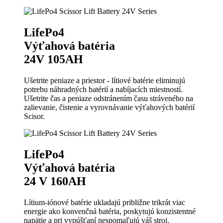
LifePo4
Výťahová batéria
24V 105AH
Ušetrite peniaze a priestor - lítiové batérie eliminujú
potrebu náhradných batérií a nabíjacích miestností.
Ušetrite čas a peniaze odstránením času stráveného na
zalievanie, čistenie a vyrovnávanie výťahových batérií
Scisor.
LifePo4
Výťahová batéria
24 V 160AH
Lítium-iónové batérie ukladajú približne trikrát viac
energie ako konvenčná batéria, poskytujú konzistentné
napätie a pri vypúšťaní nespomaľujú váš stroj.