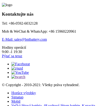
Kontaktujte nás
Tel: +86-0592-6032128
Mob & WeChat & WhatsApp: +86 15960220961
E-Mail: sales@bntbattery.com
Hodiny operácií
9:00 -1 19:30
Pýtať sa teraz
© Copyright - 2010-2021: Všetky práva vyhradené.
Horúce výrobky
Simatap
Mobil
Veľká lítiová batéria
,
48 voltový lítium batérie
,
Kapacita