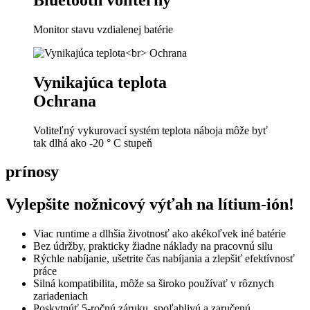
Monitor stavu vzdialenej batérie
Vynikajúca teplota
Ochrana
Voliteľný vykurovací systém teplota náboja môže byť
tak dlhá ako -20 ° C stupeň
prínosy
Vylepšite nožnicový výťah na lítium-ión!
Viac runtime a dlhšia životnosť ako akékoľvek iné batérie
Bez údržby, prakticky žiadne náklady na pracovnú silu
Rýchle nabíjanie, ušetrite čas nabíjania a zlepšiť efektívnosť
práce
Silná kompatibilita, môže sa široko používať v rôznych
zariadeniach
Poskytnúť 5-ročnú záruku, spoľahlivú a zaručenú