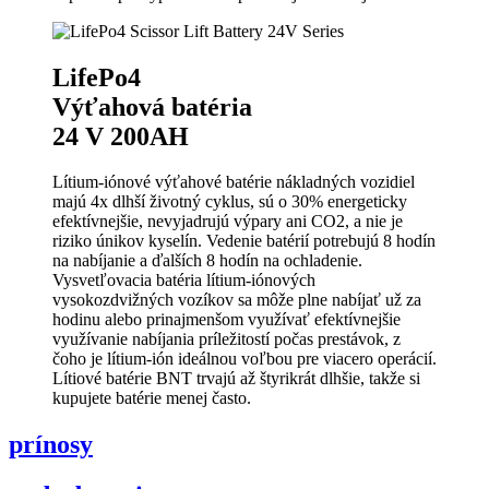
LifePo4
Výťahová batéria
24 V 200AH
Lítium-iónové výťahové batérie nákladných vozidiel
majú 4x dlhší životný cyklus, sú o 30% energeticky
efektívnejšie, nevyjadrujú výpary ani CO2, a nie je
riziko únikov kyselín. Vedenie batérií potrebujú 8 hodín
na nabíjanie a ďalších 8 hodín na ochladenie.
Vysvetľovacia batéria lítium-iónových
vysokozdvižných vozíkov sa môže plne nabíjať už za
hodinu alebo prinajmenšom využívať efektívnejšie
využívanie nabíjania príležitostí počas prestávok, z
čoho je lítium-ión ideálnou voľbou pre viacero operácií.
Lítiové batérie BNT trvajú až štyrikrát dlhšie, takže si
kupujete batérie menej často.
prínosy